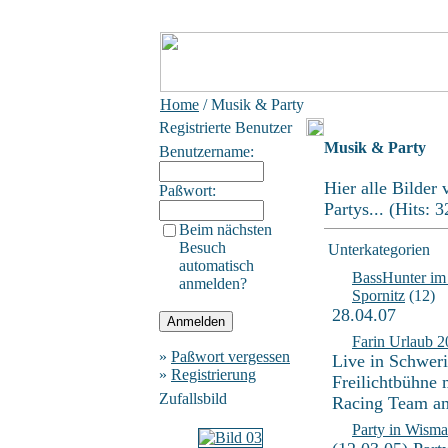
Home
/ Musik & Party
Registrierte Benutzer
Musik & Party
Benutzername:
Hier alle Bilder
Paßwort:
Partys... (Hits: 
Beim nächsten
Besuch
Unterkategorien
automatisch
BassHunter im
anmelden?
Spornitz
(12)
28.04.07
Farin Urlaub 
»
Paßwort vergessen
Live in Schweri
»
Registrierung
Freilichtbühne 
Zufallsbild
Racing Team a
Party in Wisma