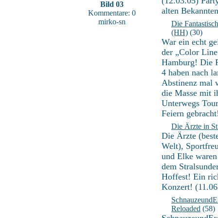
(12.03.05) Part
Bild 03
alten Bekannten
Kommentare: 0
mirko-sn
Die Fantastisc
(HH)
(30)
War ein echt ge
der „Color Lin
Hamburg! Die F
4 haben nach la
Abstinenz mal w
die Masse mit i
Unterwegs Tou
Feiern gebracht
Die Ärzte in S
Die Ärzte (best
Welt), Sportfreu
und Elke waren
dem Stralsunder
Hoffest! Ein ric
Konzert! (11.06
SchnauzeundE
Reloaded
(58)