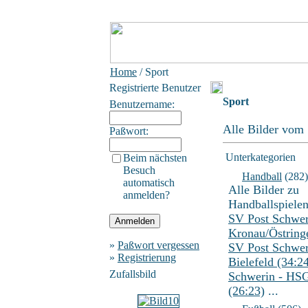
Home
/ Sport
Registrierte Benutzer
Sport
Benutzername:
Alle Bilder vom 
Paßwort:
Unterkategorien
Beim nächsten
Besuch
Handball
(282)
automatisch
Alle Bilder zu
anmelden?
Handballspiele
SV Post Schwer
Kronau/Östring
»
Paßwort vergessen
SV Post Schwer
»
Registrierung
Bielefeld (34:2
Zufallsbild
Schwerin - HSG
(26:23)
...