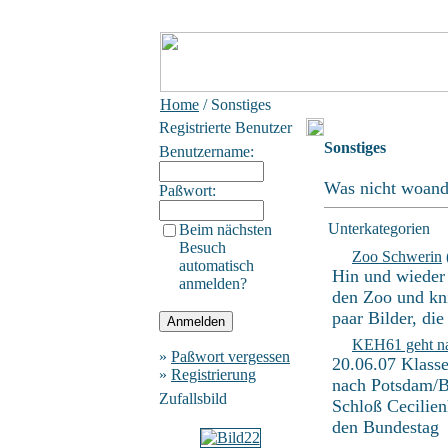
Home
/ Sonstiges
Registrierte Benutzer
Sonstiges
Benutzername:
Was nicht woande
Paßwort:
Unterkategorien
Beim nächsten
Besuch
Zoo Schwerin
automatisch
Hin und wieder
anmelden?
den Zoo und kn
paar Bilder, die
KEH61 geht na
»
Paßwort vergessen
20.06.07 Klass
»
Registrierung
nach Potsdam/Be
Zufallsbild
Schloß Cecilien
den Bundestag