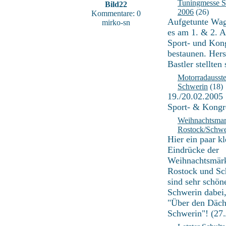
Tuningmesse S
Bild22
2006
(26)
Kommentare: 0
Aufgetunte Wag
mirko-sn
es am 1. & 2. Ap
Sport- und Kon
bestaunen. Hers
Bastler stellten 
Motorradausst
Schwerin
(18)
19./20.02.2005
Sport- & Kongr
Weihnachtsmar
Rostock/Schwe
Hier ein paar kl
Eindrücke der
Weihnachtsmärk
Rostock und Sc
sind sehr schön
Schwerin dabei,
"Über den Däch
Schwerin"! (27.