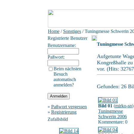
Home
/
Sonstiges
/ Tuningmesse Schwerin 2
Registrierte Benutzer
Tuningmesse Schw
Benutzername:
Aufgetunte Wagen
Paßwort:
Kongreßhalle zu b
vor. (Hits: 32767
Beim nächsten
Besuch
automatisch
anmelden?
Gefunden: 26 Bild
Bild 01
(
mirko-sn
)
»
Paßwort vergessen
Tuningmesse
»
Registrierung
Schwerin 2006
Zufallsbild
Kommentare: 0