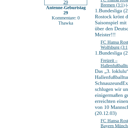
Bremen (3:1)
(
Antenne-Geburtstag
1.Bundesliga (2
29
Rostock krönt d
Kommentare: 0
Saisonspiel mit
Thawka
über den Deuts
Meister!!!
FC Hansa Rost
Wolfsburg (3:1
1.Bundesliga (
Freizeit –
Hallenfußballtu
Das „3. loklulu
Hallenfußballtu
SchnauzeundEx
schlugen wir un
einigermaßen g
erreichten einen
von 10 Mannsch
(20.12.03)
FC Hansa Rost
Bayern Münche