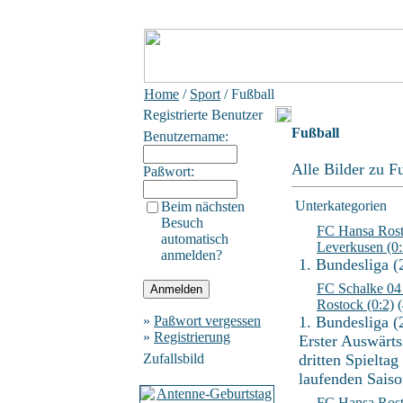
Home
/
Sport
/ Fußball
Registrierte Benutzer
Fußball
Benutzername:
Alle Bilder zu F
Paßwort:
Unterkategorien
Beim nächsten
Besuch
FC Hansa Rost
automatisch
Leverkusen (0:
anmelden?
1. Bundesliga (
FC Schalke 04
Rostock (0:2)
(
»
Paßwort vergessen
1. Bundesliga (
»
Registrierung
Erster Auswärt
Zufallsbild
dritten Spieltag
laufenden Saiso
FC Hansa Rost