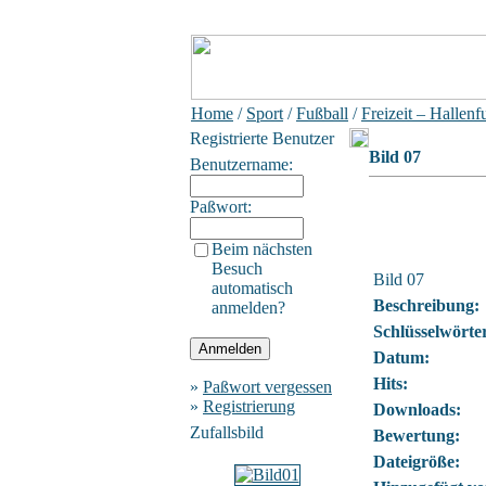
Home
/
Sport
/
Fußball
/
Freizeit – Hallenf
Registrierte Benutzer
Bild 07
Benutzername:
Paßwort:
Beim nächsten
Besuch
Bild 07
automatisch
Beschreibung:
anmelden?
Schlüsselwörte
Datum:
Hits:
»
Paßwort vergessen
»
Registrierung
Downloads:
Zufallsbild
Bewertung:
Dateigröße: