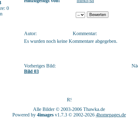
Hinzugefügt von:
mirko-sn
3
e: 0
sn
Autor:
Kommentar:
Es wurden noch keine Kommentare abgegeben.
Vorheriges Bild:
Näc
Bild 03
Alle Bilder © 2003-2006
Thawka.de
Powered by
4images
v1.7.3 © 2002-2026
4homepages.de