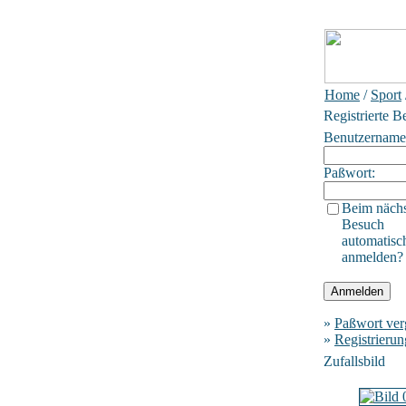
Home
/
Sport
Registrierte B
Benutzername
Paßwort:
Beim näch
Besuch
automatisc
anmelden?
»
Paßwort ver
»
Registrierun
Zufallsbild