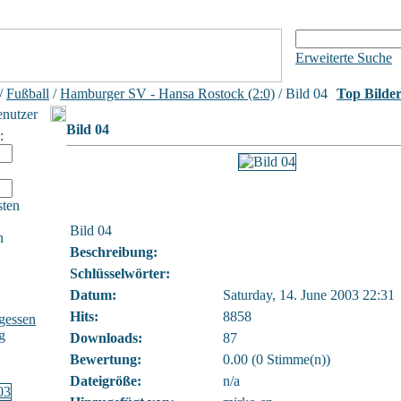
Erweiterte Suche
/
Fußball
/
Hamburger SV - Hansa Rostock (2:0)
/ Bild 04
Top Bilde
enutzer
Bild 04
:
sten
Bild 04
h
Beschreibung:
Schlüsselwörter:
Datum:
Saturday, 14. June 2003 22:31
Hits:
8858
gessen
g
Downloads:
87
Bewertung:
0.00 (0 Stimme(n))
Dateigröße:
n/a