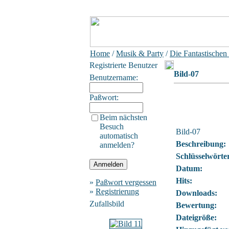
Home
/
Musik & Party
/
Die Fantastischen
Registrierte Benutzer
Bild-07
Benutzername:
Paßwort:
Beim nächsten
Besuch
Bild-07
automatisch
Beschreibung:
anmelden?
Schlüsselwörte
Datum:
Hits:
»
Paßwort vergessen
»
Registrierung
Downloads:
Zufallsbild
Bewertung:
Dateigröße: