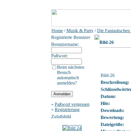
Home
/
Musik & Party
/
Die Fantastischen
Registrierte Benutzer
Bild-26
Benutzername:
Paßwort:
Beim nächsten
Besuch
Bild-26
automatisch
Beschreibung:
anmelden?
Schlüsselwörte
Datum:
Hits:
»
Paßwort vergessen
»
Registrierung
Downloads:
Zufallsbild
Bewertung:
Dateigröße: