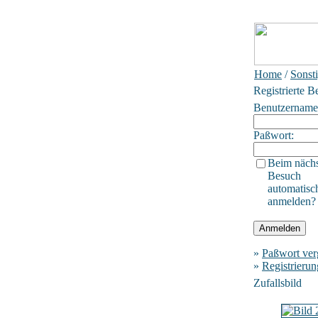
Home
/
Sonst
Registrierte B
Benutzername
Paßwort:
Beim näch
Besuch
automatisc
anmelden?
»
Paßwort ver
»
Registrierun
Zufallsbild