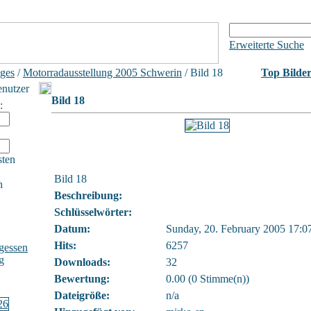
Erweiterte Suche
iges
/
Motorradausstellung 2005 Schwerin
/ Bild 18
Top Bilde
enutzer
Bild 18
:
sten
Bild 18
h
Beschreibung:
Schlüsselwörter:
Datum:
Sunday, 20. February 2005 17:0
Hits:
6257
gessen
g
Downloads:
32
Bewertung:
0.00 (0 Stimme(n))
Dateigröße:
n/a