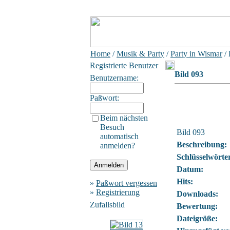
Home
/
Musik & Party
/
Party in Wismar
/ 
Registrierte Benutzer
Bild 093
Benutzername:
Paßwort:
Beim nächsten
Besuch
Bild 093
automatisch
Beschreibung:
anmelden?
Schlüsselwörte
Datum:
Hits:
»
Paßwort vergessen
»
Registrierung
Downloads:
Zufallsbild
Bewertung:
Dateigröße: