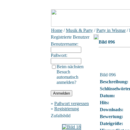
Home
/
Musik & Party
/
Party in Wismar
/ 
Registrierte Benutzer
Bild 096
Benutzername:
Paßwort:
Beim nächsten
Besuch
Bild 096
automatisch
Beschreibung:
anmelden?
Schlüsselwörte
Datum:
Hits:
»
Paßwort vergessen
»
Registrierung
Downloads:
Zufallsbild
Bewertung:
Dateigröße: