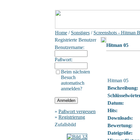
Home
/
Sonstiges
/
Screenshots - Hitman 
Registrierte Benutzer
Hitman 05
Benutzername:
Paßwort:
Beim nächsten
Besuch
Hitman 05
automatisch
Beschreibung:
anmelden?
Schlüsselwörte
Datum:
Hits:
»
Paßwort vergessen
»
Registrierung
Downloads:
Zufallsbild
Bewertung:
Dateigröße: