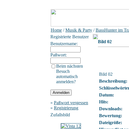
Home
/
Musik & Party
/
BassHunter im Tr
Registrierte Benutzer
Bild 02
Benutzername:
Paßwort:
Beim nächsten
Besuch
Bild 02
automatisch
Beschreibung:
anmelden?
Schlüsselwörte
Datum:
Hits:
»
Paßwort vergessen
»
Registrierung
Downloads:
Zufallsbild
Bewertung:
Dateigröße: