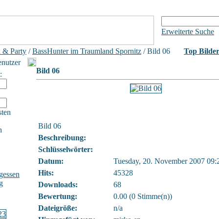
Erweiterte Suche
 & Party
/
BassHunter im Traumland Spornitz
/ Bild 06
Top Bilde
enutzer
Bild 06
:
sten
Bild 06
h
Beschreibung:
Schlüsselwörter:
Datum:
Tuesday, 20. November 2007 09:
Hits:
45328
gessen
g
Downloads:
68
Bewertung:
0.00 (0 Stimme(n))
Dateigröße:
n/a