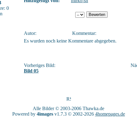
Hinzugefügt von:
mirko-sn
3
e: 0
sn
Autor:
Kommentar:
Es wurden noch keine Kommentare abgegeben.
Vorheriges Bild:
Näc
Bild 05
Alle Bilder © 2003-2006
Thawka.de
Powered by
4images
v1.7.3 © 2002-2026
4homepages.de