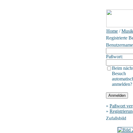
Home
/
Musik
Registrierte B
Benutzername
Paßwort:
Beim näch
Besuch
automatisc
anmelden?
»
Paßwort ver
»
Registrierun
Zufallsbild