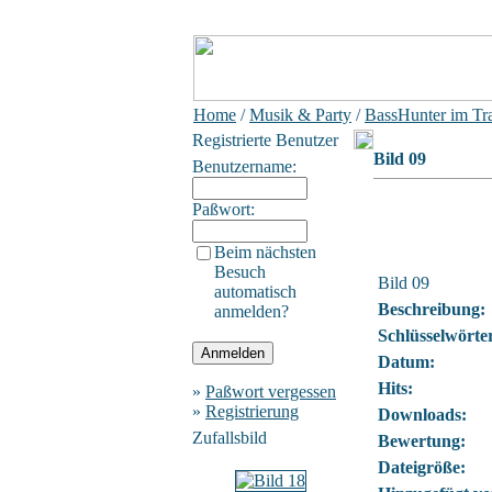
Home
/
Musik & Party
/
BassHunter im Tr
Registrierte Benutzer
Bild 09
Benutzername:
Paßwort:
Beim nächsten
Besuch
Bild 09
automatisch
Beschreibung:
anmelden?
Schlüsselwörte
Datum:
Hits:
»
Paßwort vergessen
»
Registrierung
Downloads:
Zufallsbild
Bewertung:
Dateigröße: