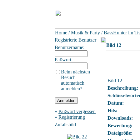
Home
/
Musik & Party
/
BassHunter im Tr
Registrierte Benutzer
Bild 12
Benutzername:
Paßwort:
Beim nächsten
Besuch
Bild 12
automatisch
Beschreibung:
anmelden?
Schlüsselwörte
Datum:
Hits:
»
Paßwort vergessen
»
Registrierung
Downloads:
Zufallsbild
Bewertung:
Dateigröße: