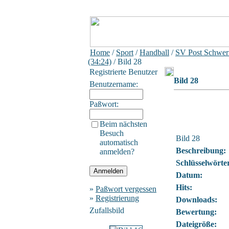
Home
/
Sport
/
Handball
/
SV Post Schweri
(34:24)
/ Bild 28
Registrierte Benutzer
Bild 28
Benutzername:
Paßwort:
Beim nächsten
Besuch
Bild 28
automatisch
Beschreibung:
anmelden?
Schlüsselwörte
Datum:
Hits:
»
Paßwort vergessen
»
Registrierung
Downloads:
Zufallsbild
Bewertung:
Dateigröße: