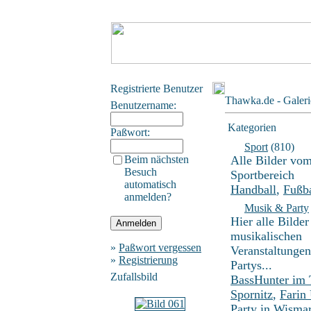
Registrierte Benutzer
Thawka.de - Galeri
Benutzername:
Kategorien
Paßwort:
Sport
(810)
Beim nächsten
Alle Bilder vo
Besuch
Sportbereich
automatisch
Handball
,
Fußba
anmelden?
Musik & Party
Hier alle Bilder
musikalischen
»
Paßwort vergessen
Veranstaltunge
»
Registrierung
Partys...
Zufallsbild
BassHunter im
Spornitz
,
Farin
Party in Wisma