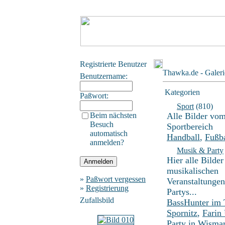
Registrierte Benutzer
Thawka.de - Galeri
Benutzername:
Kategorien
Paßwort:
Sport
(810)
Beim nächsten
Alle Bilder vo
Besuch
Sportbereich
automatisch
Handball
,
Fußba
anmelden?
Musik & Party
Hier alle Bilder
musikalischen
»
Paßwort vergessen
Veranstaltunge
»
Registrierung
Partys...
Zufallsbild
BassHunter im
Spornitz
,
Farin
Party in Wisma