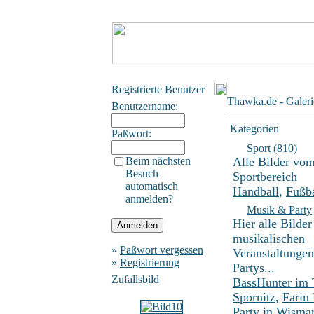
Registrierte Benutzer
Thawka.de - Galeri
Benutzername:
Kategorien
Paßwort:
Sport
(810)
Beim nächsten
Alle Bilder vo
Besuch
Sportbereich
automatisch
Handball
,
Fußba
anmelden?
Musik & Party
Hier alle Bilder
musikalischen
»
Paßwort vergessen
Veranstaltunge
»
Registrierung
Partys...
Zufallsbild
BassHunter im
Spornitz
,
Farin
Party in Wisma