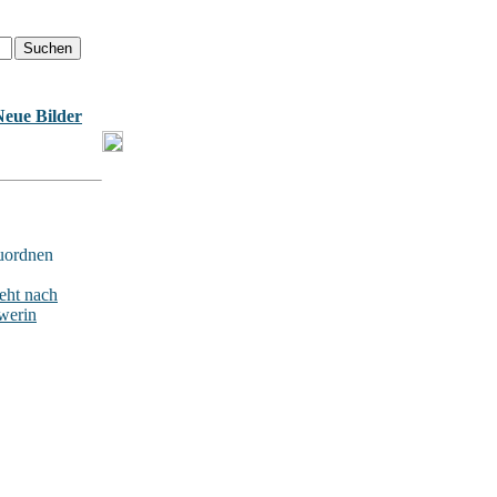
Neue Bilder
uordnen
ht nach
werin