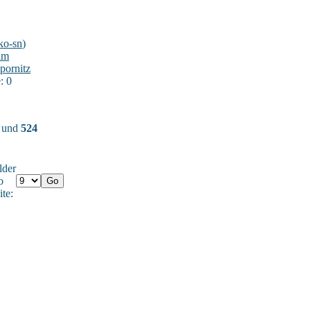
ko-sn
)
im
pornitz
: 0
) und
524
lder
o
ite: