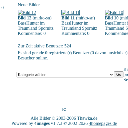
Neue Bilder
 0
Bild 12
(
mirko-sn
)
Bild 11
(
mirko-sn
)
Bild 10
(
mir
BassHunter im
BassHunter im
BassHunter 
Traumland Spornitz
Traumland Spornitz
Traumland S
Kommentare: 0
Kommentare: 0
Kommentare
Zur Zeit aktive Benutzer: 524
Es sind gerade
0
registrierte(r) Benutzer (0 davon unsichtbar
Besucher online.
Bi
pr
Se
Alle Bilder © 2003-2006
Thawka.de
Powered by
4images
v1.7.3 © 2002-2026
4homepages.de