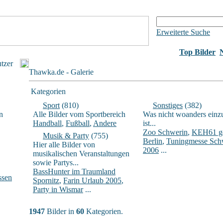
Erweiterte Suche
Top Bilder
utzer
Thawka.de - Galerie
Kategorien
Sport
(810)
Sonstiges
(382)
n
Alle Bilder vom Sportbereich
Was nicht woanders einz
Handball
,
Fußball
,
Andere
ist...
Zoo Schwerin
,
KEH61 ge
Musik & Party
(755)
Berlin
,
Tuningmesse Sch
Hier alle Bilder von
2006
...
musikalischen Veranstaltungen
sowie Partys...
BassHunter im Traumland
ssen
Spornitz
,
Farin Urlaub 2005
,
Party in Wismar
...
1947
Bilder in
60
Kategorien.