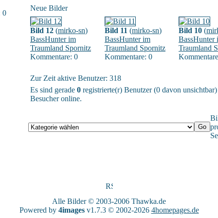
Neue Bilder
 0
Bild 12
(
mirko-sn
)
Bild 11
(
mirko-sn
)
Bild 10
(
mir
BassHunter im
BassHunter im
BassHunter 
Traumland Spornitz
Traumland Spornitz
Traumland S
Kommentare: 0
Kommentare: 0
Kommentare
Zur Zeit aktive Benutzer: 318
Es sind gerade
0
registrierte(r) Benutzer (0 davon unsichtbar
Besucher online.
Bi
pr
Se
Alle Bilder © 2003-2006
Thawka.de
Powered by
4images
v1.7.3 © 2002-2026
4homepages.de