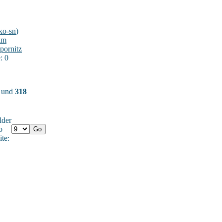
ko-sn
)
im
pornitz
: 0
) und
318
lder
o
ite: