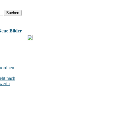
Neue Bilder
uordnen
ht nach
werin