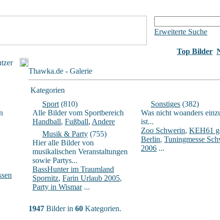
Erweiterte Suche
Top Bilder
utzer
Thawka.de - Galerie
Kategorien
Sport
(810)
Sonstiges
(382)
n
Alle Bilder vom Sportbereich
Was nicht woanders einz
Handball
,
Fußball
,
Andere
ist...
Zoo Schwerin
,
KEH61 ge
Musik & Party
(755)
Berlin
,
Tuningmesse Sch
Hier alle Bilder von
2006
...
musikalischen Veranstaltungen
sowie Partys...
BassHunter im Traumland
ssen
Spornitz
,
Farin Urlaub 2005
,
Party in Wismar
...
1947
Bilder in
60
Kategorien.