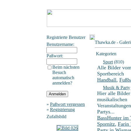
Registrierte Benutzer
Thawka.de - Galeri
Benutzername:
Kategorien
Paßwort:
Sport
(810)
Beim nächsten
Alle Bilder vo
Besuch
Sportbereich
automatisch
Handball
,
Fußba
anmelden?
Musik & Party
Hier alle Bilder
musikalischen
»
Paßwort vergessen
Veranstaltunge
»
Registrierung
Partys...
Zufallsbild
BassHunter im
Spornitz
,
Farin
Party in Wisma