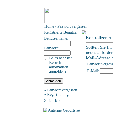
Home
/ Paßwort vergessen
Registrierte Benutzer
Kontrollzentr
Benutzername:
Sollten Sie Ih
Paßwort:
neues anforder
Mail-Adresse ei
Beim nächsten
Besuch
Paßwort verges
automatisch
E-Mail:
anmelden?
»
Paßwort vergessen
»
Registrierung
Zufallsbild