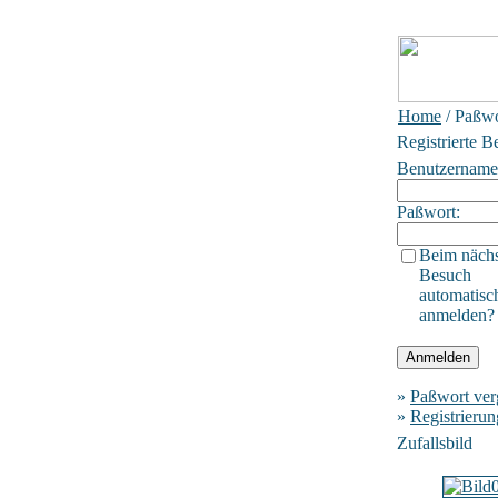
Home
/ Paßwo
Registrierte B
Benutzername
Paßwort:
Beim näch
Besuch
automatisc
anmelden?
»
Paßwort ver
»
Registrierun
Zufallsbild