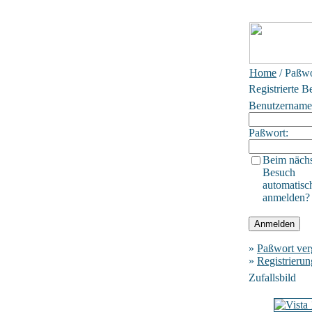
Home
/ Paßwo
Registrierte B
Benutzername
Paßwort:
Beim näch
Besuch
automatisc
anmelden?
»
Paßwort ver
»
Registrierun
Zufallsbild