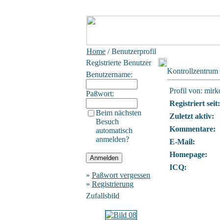
Home
/ Benutzerprofil
Registrierte Benutzer
Kontrollzentrum
Benutzername:
Profil von: mirk
Paßwort:
Registriert seit:
Beim nächsten
Zuletzt aktiv:
Besuch
Kommentare:
automatisch
anmelden?
E-Mail:
Homepage:
ICQ:
»
Paßwort vergessen
»
Registrierung
Zufallsbild