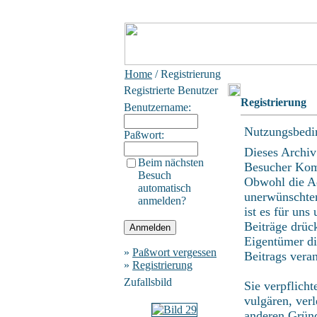
Home
/ Registrierung
Registrierte Benutzer
Registrierung
Benutzername:
Nutzungsbedi
Paßwort:
Dieses Archiv
Beim nächsten
Besucher Kom
Besuch
Obwohl die Ad
automatisch
unerwünschten
anmelden?
ist es für uns
Beiträge drüc
Eigentümer di
»
Paßwort vergessen
Beitrags vera
»
Registrierung
Zufallsbild
Sie verpflich
vulgären, ver
anderen Gründ