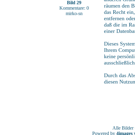
Bild 29
räumen den Be
Kommentare: 0
das Recht ein
mirko-sn
entfernen ode
daß die im Ra
einer Datenba
Dieses System
Ihrem Compute
keine persönl
ausschließlic
Durch das Abs
diesen Nutzu
Alle Bilde
Powered by
4images
v