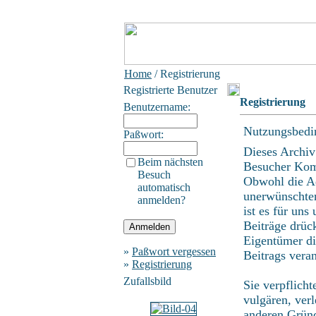
Home
/ Registrierung
Registrierte Benutzer
Registrierung
Benutzername:
Nutzungsbedi
Paßwort:
Dieses Archiv
Beim nächsten
Besucher Kom
Besuch
Obwohl die Ad
automatisch
unerwünschten
anmelden?
ist es für uns
Beiträge drüc
Eigentümer di
»
Paßwort vergessen
Beitrags vera
»
Registrierung
Zufallsbild
Sie verpflich
vulgären, ver
anderen Gründ