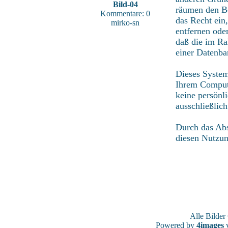
Bild-04
räumen den Be
Kommentare: 0
das Recht ein
mirko-sn
entfernen ode
daß die im Ra
einer Datenba
Dieses System
Ihrem Compute
keine persönl
ausschließlic
Durch das Abs
diesen Nutzu
Alle Bilde
Powered by
4images
v