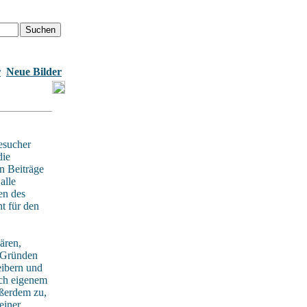
r
Neue Bilder
esucher
die
n Beiträge
alle
en des
t für den
ären,
n Gründen
eibern und
ach eigenem
ußerdem zu,
einer