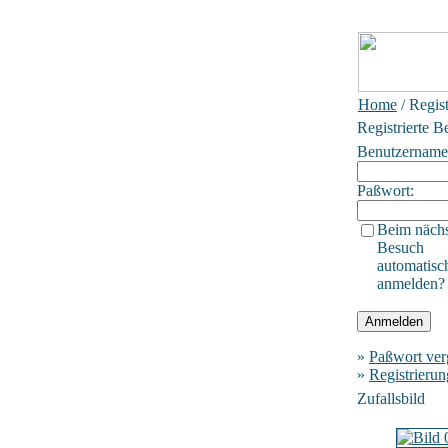
Home
/ Regis
Registrierte B
Benutzername
Paßwort:
Beim näch
Besuch
automatisc
anmelden?
»
Paßwort ver
»
Registrierun
Zufallsbild