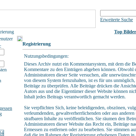
Erweiterte Suche
trierung
Top Bilde
enutzer
Registrierung
:
Nutzungsbedingungen:
Dieses Archiv nutzt ein Kommentarsystem, mit dem die B
Kommentare zu den Einträgen abgeben können. Obwohl 
sten
Administratoren dieser Seite versuchen, alle unerwünschte
von diesem System fernzuhalten, ist es für uns unmöglich, 
h
Beiträge zu überprüfen. Alle Beiträge drücken die Ansicht
Autors aus und die Eigentümer dieser Website können nich
Inhalt jedes Beitrags verantwortlich gemacht werden.
Sie verpflichten Sich, keine beleidigenden, obszönen, vulg
gessen
verleumdenden, gewaltverherrlichenden oder aus andere
g
strafbaren Inhalte zu veröffentlichen. Sie räumen den Betr
Administratoren dieser Website das Recht ein, Beiträge n
Ermessen zu entfernen oder zu bearbeiten. Sie stimmen a
daß die im Rahmen der Registrierung erhobenen Daten in 