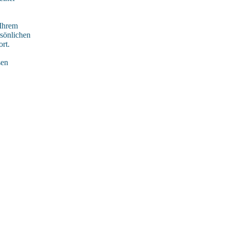
 Ihrem
rsönlichen
rt.
sen