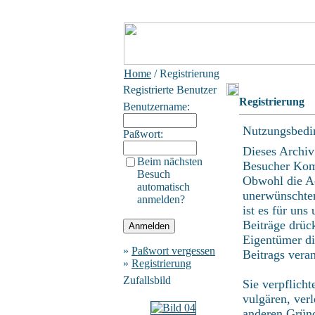
Home
/ Registrierung
Registrierte Benutzer
Registrierung
Benutzername:
Nutzungsbedi
Paßwort:
Dieses Archiv
Beim nächsten
Besucher Kom
Besuch
Obwohl die Ad
automatisch
unerwünschten
anmelden?
ist es für uns
Beiträge drüc
Eigentümer di
»
Paßwort vergessen
Beitrags vera
»
Registrierung
Zufallsbild
Sie verpflich
vulgären, ver
anderen Gründ