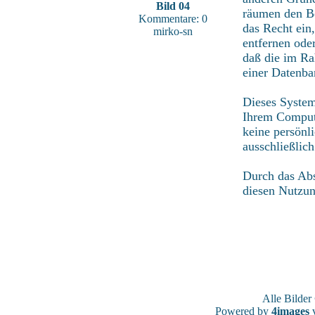
Bild 04
räumen den Be
Kommentare: 0
das Recht ein
mirko-sn
entfernen ode
daß die im Ra
einer Datenba
Dieses System
Ihrem Compute
keine persönl
ausschließlic
Durch das Abs
diesen Nutzu
Alle Bilde
Powered by
4images
v