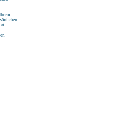
 Ihrem
rsönlichen
rt.
sen