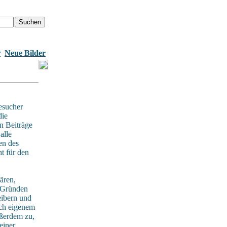
r
Neue Bilder
esucher
die
n Beiträge
alle
en des
t für den
ären,
n Gründen
eibern und
ach eigenem
ußerdem zu,
einer