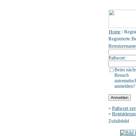
Home
/ Regis
Registrierte B
Benutzername
Paßwort:
Beim näch
Besuch
automatisc
anmelden?
»
Paßwort ver
»
Registrierun
Zufallsbild