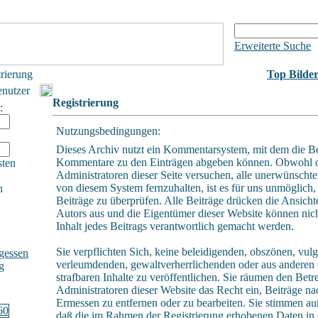
Erweiterte Suche
trierung
Top Bilde
enutzer
Registrierung
:
Nutzungsbedingungen:
Dieses Archiv nutzt ein Kommentarsystem, mit dem die B
Kommentare zu den Einträgen abgeben können. Obwohl 
sten
Administratoren dieser Seite versuchen, alle unerwünschte
von diesem System fernzuhalten, ist es für uns unmöglich, 
h
Beiträge zu überprüfen. Alle Beiträge drücken die Ansicht
Autors aus und die Eigentümer dieser Website können nich
Inhalt jedes Beitrags verantwortlich gemacht werden.
Sie verpflichten Sich, keine beleidigenden, obszönen, vulg
gessen
verleumdenden, gewaltverherrlichenden oder aus andere
g
strafbaren Inhalte zu veröffentlichen. Sie räumen den Betr
Administratoren dieser Website das Recht ein, Beiträge n
Ermessen zu entfernen oder zu bearbeiten. Sie stimmen a
daß die im Rahmen der Registrierung erhobenen Daten in 