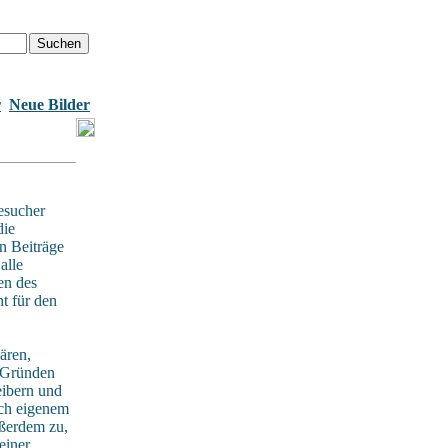
r
Neue Bilder
esucher
die
n Beiträge
alle
en des
t für den
ären,
n Gründen
eibern und
ach eigenem
ußerdem zu,
einer