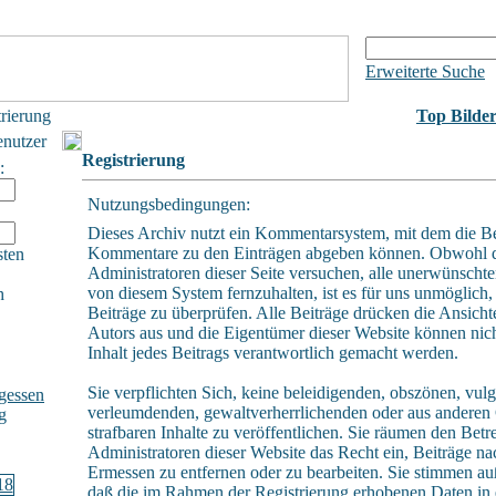
Erweiterte Suche
trierung
Top Bilde
enutzer
Registrierung
:
Nutzungsbedingungen:
Dieses Archiv nutzt ein Kommentarsystem, mit dem die B
Kommentare zu den Einträgen abgeben können. Obwohl 
sten
Administratoren dieser Seite versuchen, alle unerwünschte
von diesem System fernzuhalten, ist es für uns unmöglich, 
h
Beiträge zu überprüfen. Alle Beiträge drücken die Ansicht
Autors aus und die Eigentümer dieser Website können nich
Inhalt jedes Beitrags verantwortlich gemacht werden.
Sie verpflichten Sich, keine beleidigenden, obszönen, vulg
gessen
verleumdenden, gewaltverherrlichenden oder aus andere
g
strafbaren Inhalte zu veröffentlichen. Sie räumen den Betr
Administratoren dieser Website das Recht ein, Beiträge n
Ermessen zu entfernen oder zu bearbeiten. Sie stimmen a
daß die im Rahmen der Registrierung erhobenen Daten in 