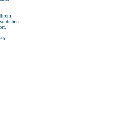
 Ihrem
rsönlichen
rt.
sen