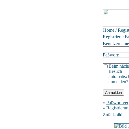
Home
/ Regis
Registrierte B
Benutzername
Paßwort:
Beim näch
Besuch
automatisc
anmelden?
»
Paßwort ver
»
Registrierun
Zufallsbild