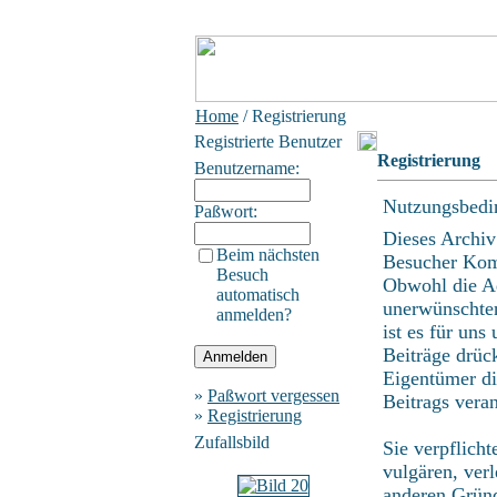
Home
/ Registrierung
Registrierte Benutzer
Registrierung
Benutzername:
Nutzungsbedi
Paßwort:
Dieses Archiv
Beim nächsten
Besucher Kom
Besuch
Obwohl die Ad
automatisch
unerwünschten
anmelden?
ist es für uns
Beiträge drüc
Eigentümer di
»
Paßwort vergessen
Beitrags vera
»
Registrierung
Zufallsbild
Sie verpflich
vulgären, ver
anderen Gründ