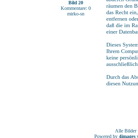
Bild 20
räumen den Be
Kommentare: 0
das Recht ein
mirko-sn
entfernen ode
daß die im Ra
einer Datenba
Dieses System
Ihrem Compute
keine persönl
ausschließlic
Durch das Abs
diesen Nutzu
Alle Bilde
Powered by
4images
v