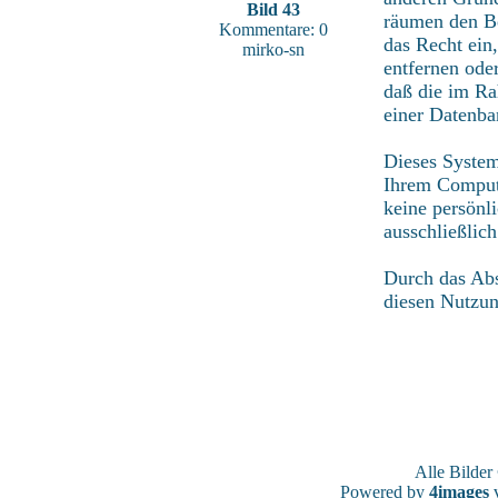
Bild 43
räumen den Be
Kommentare: 0
das Recht ein
mirko-sn
entfernen ode
daß die im Ra
einer Datenba
Dieses System
Ihrem Compute
keine persönl
ausschließlic
Durch das Abs
diesen Nutzu
Alle Bilde
Powered by
4images
v