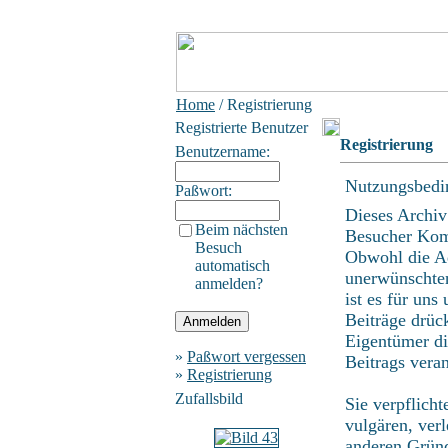
Home
/ Registrierung
Registrierte Benutzer
Registrierung
Benutzername:
Nutzungsbedi
Paßwort:
Dieses Archiv
Beim nächsten
Besucher Kom
Besuch
Obwohl die Ad
automatisch
unerwünschten
anmelden?
ist es für uns
Beiträge drüc
Eigentümer di
»
Paßwort vergessen
Beitrags vera
»
Registrierung
Zufallsbild
Sie verpflich
vulgären, ver
anderen Gründ