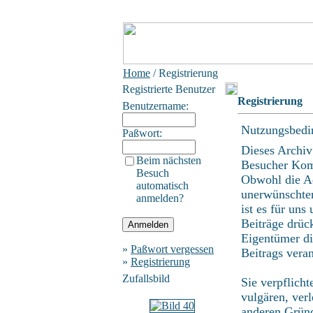
Home
/ Registrierung
Registrierte Benutzer
Registrierung
Benutzername:
Nutzungsbedi
Paßwort:
Dieses Archiv
Beim nächsten
Besucher Kom
Besuch
Obwohl die Ad
automatisch
unerwünschten
anmelden?
ist es für uns
Beiträge drüc
Eigentümer di
»
Paßwort vergessen
Beitrags vera
»
Registrierung
Zufallsbild
Sie verpflich
vulgären, ver
anderen Gründ