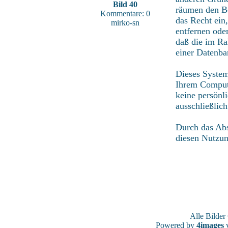
Bild 40
räumen den Be
Kommentare: 0
das Recht ein
mirko-sn
entfernen ode
daß die im Ra
einer Datenba
Dieses System
Ihrem Compute
keine persönl
ausschließlic
Durch das Abs
diesen Nutzu
Alle Bilde
Powered by
4images
v