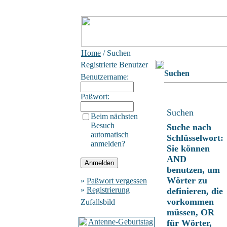
Home
/ Suchen
Registrierte Benutzer
Suchen
Benutzername:
Paßwort:
Suchen
Beim nächsten
Besuch
Suche nach
automatisch
Schlüsselwort:
anmelden?
Sie können
AND
benutzen, um
Wörter zu
»
Paßwort vergessen
»
Registrierung
definieren, die
vorkommen
Zufallsbild
müssen, OR
für Wörter,