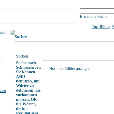
Erweiterte Suche
Top Bilder
utzer
Suchen
Suchen
n
Suche nach
Schlüsselwort:
Nur neue Bilder anzeigen
Sie können
AND
benutzen, um
Wörter zu
definieren, die
ssen
vorkommen
müssen, OR
für Wörter,
die im
Resultat sein