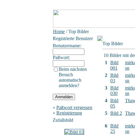
Home
/ Top Bilder
Registrierte Benutzer
Top Bilder
Benutzername:
10 Bilder mit d
Paßwort:
1
Bild
mirk
001
sn
Beim nächsten
Besuch
2
Bild
mirk
automatisch
03
sn
anmelden?
3
Bild
mirk
030
sn
4
Bild
Tha
05
»
Paßwort vergessen
»
Registrierung
5
Bild 2
Tha
Zufallsbild
6
Bild
mirk
25
sn