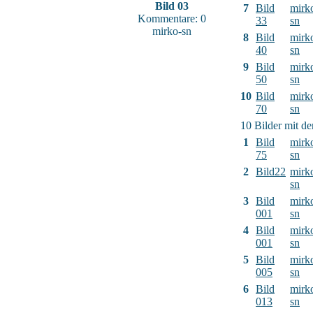
Bild 03
7
Bild
mirk
Kommentare: 0
33
sn
mirko-sn
8
Bild
mirk
40
sn
9
Bild
mirk
50
sn
10
Bild
mirk
70
sn
10 Bilder mit d
1
Bild
mirk
75
sn
2
Bild22
mirk
sn
3
Bild
mirk
001
sn
4
Bild
mirk
001
sn
5
Bild
mirk
005
sn
6
Bild
mirk
013
sn