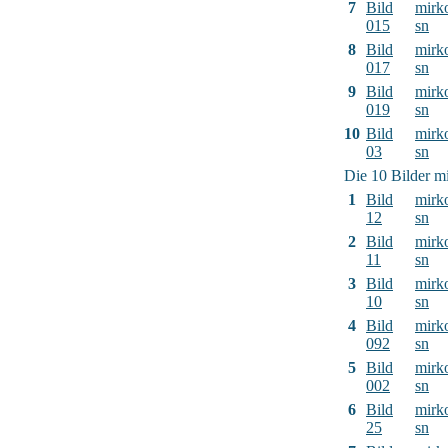
7
Bild
mirk
015
sn
8
Bild
mirk
017
sn
9
Bild
mirk
019
sn
10
Bild
mirk
03
sn
Die 10 Bilder mi
1
Bild
mirk
12
sn
2
Bild
mirk
11
sn
3
Bild
mirk
10
sn
4
Bild
mirk
092
sn
5
Bild
mirk
002
sn
6
Bild
mirk
25
sn