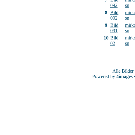
092
sn
8
Bild
mirk
002
sn
9
Bild
mirk
091
sn
10
Bild
mirk
02
sn
Alle Bilde
Powered by
4images
v