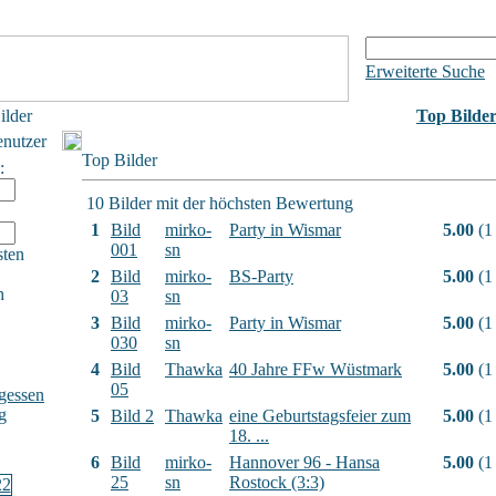
Erweiterte Suche
ilder
Top Bilde
enutzer
Top Bilder
:
10 Bilder mit der höchsten Bewertung
1
Bild
mirko-
Party in Wismar
5.00
(1
001
sn
sten
2
Bild
mirko-
BS-Party
5.00
(1
h
03
sn
3
Bild
mirko-
Party in Wismar
5.00
(1
030
sn
4
Bild
Thawka
40 Jahre FFw Wüstmark
5.00
(1
05
gessen
g
5
Bild 2
Thawka
eine Geburtstagsfeier zum
5.00
(1
18. ...
6
Bild
mirko-
Hannover 96 - Hansa
5.00
(1
25
sn
Rostock (3:3)