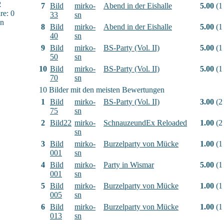
2
7
Bild
mirko-
Abend in der Eishalle
5.00
(1
e: 0
33
sn
sn
8
Bild
mirko-
Abend in der Eishalle
5.00
(1
40
sn
9
Bild
mirko-
BS-Party (Vol. II)
5.00
(1
50
sn
10
Bild
mirko-
BS-Party (Vol. II)
5.00
(1
70
sn
10 Bilder mit den meisten Bewertungen
1
Bild
mirko-
BS-Party (Vol. II)
3.00
(2
75
sn
2
Bild22
mirko-
SchnauzeundEx Reloaded
1.00
(2
sn
3
Bild
mirko-
Burzelparty von Mücke
1.00
(1
001
sn
4
Bild
mirko-
Party in Wismar
5.00
(1
001
sn
5
Bild
mirko-
Burzelparty von Mücke
1.00
(1
005
sn
6
Bild
mirko-
Burzelparty von Mücke
1.00
(1
013
sn