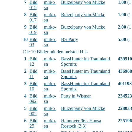
7
Bild
mirko-
Burzelparty von Mücke
1.00
(1
015
sn
8
Bild
mirko-
Burzelparty von Mücke
1.00
(1
017
sn
9
Bild
mirko-
Burzelparty von Mücke
2.00
(1
019
sn
10
Bild
mirko-
BS-Party
5.00
(1
03
sn
Die 10 Bilder mit den meisten Hits
1
Bild
mirko-
BassHunter im Traumland
439510
12
sn
Spornitz
2
Bild
mirko-
BassHunter im Traumland
436968
11
sn
Spornitz
3
Bild
mirko-
BassHunter im Traumland
401198
10
sn
Spornitz
4
Bild
mirko-
Party in Wismar
234523
092
sn
5
Bild
mirko-
Burzelparty von Mücke
228033
002
sn
6
Bild
mirko-
Hannover 96 - Hansa
225196
25
sn
Rostock (3:3)