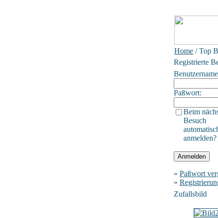
Home
/ Top B
Registrierte B
Benutzername
Paßwort:
Beim näch
Besuch
automatisc
anmelden?
»
Paßwort ver
»
Registrierun
Zufallsbild