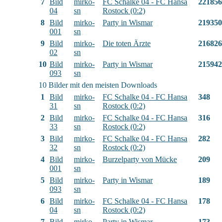
7
Bild
mirko-
FC Schalke 04 - FC Hansa
221856
04
sn
Rostock (0:2)
8
Bild
mirko-
Party in Wismar
219350
001
sn
9
Bild
mirko-
Die toten Ärzte
216826
02
sn
10
Bild
mirko-
Party in Wismar
215942
093
sn
10 Bilder mit den meisten Downloads
1
Bild
mirko-
FC Schalke 04 - FC Hansa
348
31
sn
Rostock (0:2)
2
Bild
mirko-
FC Schalke 04 - FC Hansa
316
33
sn
Rostock (0:2)
3
Bild
mirko-
FC Schalke 04 - FC Hansa
282
32
sn
Rostock (0:2)
4
Bild
mirko-
Burzelparty von Mücke
209
001
sn
5
Bild
mirko-
Party in Wismar
189
093
sn
6
Bild
mirko-
FC Schalke 04 - FC Hansa
178
04
sn
Rostock (0:2)
7
Bild
mirko-
Party in Wismar
173