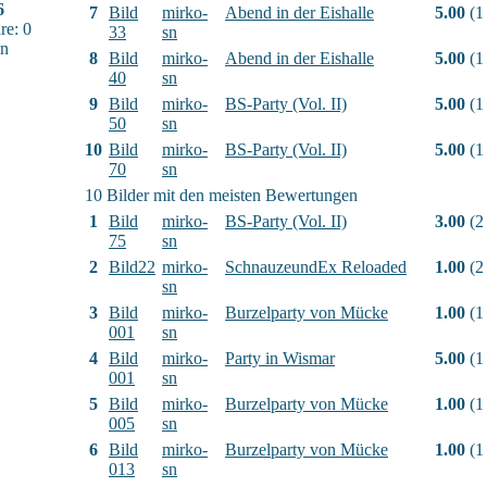
6
7
Bild
mirko-
Abend in der Eishalle
5.00
(1
e: 0
33
sn
sn
8
Bild
mirko-
Abend in der Eishalle
5.00
(1
40
sn
9
Bild
mirko-
BS-Party (Vol. II)
5.00
(1
50
sn
10
Bild
mirko-
BS-Party (Vol. II)
5.00
(1
70
sn
10 Bilder mit den meisten Bewertungen
1
Bild
mirko-
BS-Party (Vol. II)
3.00
(2
75
sn
2
Bild22
mirko-
SchnauzeundEx Reloaded
1.00
(2
sn
3
Bild
mirko-
Burzelparty von Mücke
1.00
(1
001
sn
4
Bild
mirko-
Party in Wismar
5.00
(1
001
sn
5
Bild
mirko-
Burzelparty von Mücke
1.00
(1
005
sn
6
Bild
mirko-
Burzelparty von Mücke
1.00
(1
013
sn