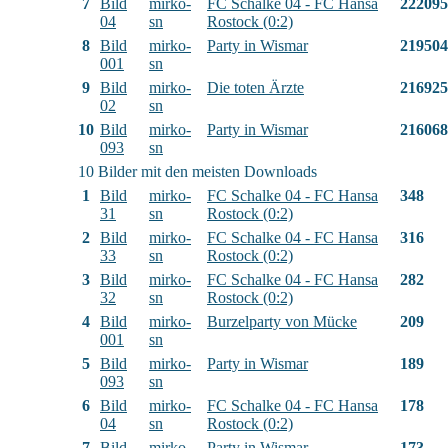
7
Bild
mirko-
FC Schalke 04 - FC Hansa
222095
04
sn
Rostock (0:2)
8
Bild
mirko-
Party in Wismar
219504
001
sn
9
Bild
mirko-
Die toten Ärzte
216925
02
sn
10
Bild
mirko-
Party in Wismar
216068
093
sn
10 Bilder mit den meisten Downloads
1
Bild
mirko-
FC Schalke 04 - FC Hansa
348
31
sn
Rostock (0:2)
2
Bild
mirko-
FC Schalke 04 - FC Hansa
316
33
sn
Rostock (0:2)
3
Bild
mirko-
FC Schalke 04 - FC Hansa
282
32
sn
Rostock (0:2)
4
Bild
mirko-
Burzelparty von Mücke
209
001
sn
5
Bild
mirko-
Party in Wismar
189
093
sn
6
Bild
mirko-
FC Schalke 04 - FC Hansa
178
04
sn
Rostock (0:2)
7
Bild
mirko-
Party in Wismar
173