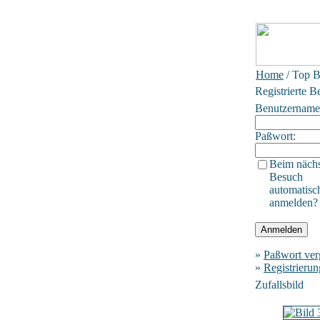
Home
/ Top B
Registrierte B
Benutzername
Paßwort:
Beim näch
Besuch
automatisc
anmelden?
»
Paßwort ver
»
Registrierun
Zufallsbild