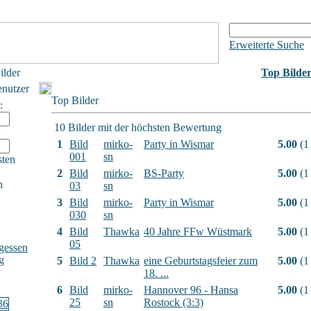
Erweiterte Suche
ilder
Top Bilde
enutzer
Top Bilder
:
10 Bilder mit der höchsten Bewertung
1
Bild
mirko-
Party in Wismar
5.00
(1
001
sn
sten
2
Bild
mirko-
BS-Party
5.00
(1
h
03
sn
3
Bild
mirko-
Party in Wismar
5.00
(1
030
sn
4
Bild
Thawka
40 Jahre FFw Wüstmark
5.00
(1
05
gessen
g
5
Bild 2
Thawka
eine Geburtstagsfeier zum
5.00
(1
18. ...
6
Bild
mirko-
Hannover 96 - Hansa
5.00
(1
25
sn
Rostock (3:3)