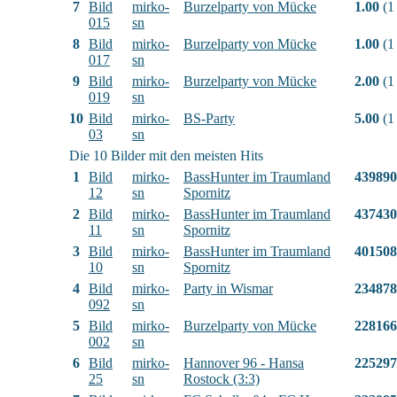
7
Bild
mirko-
Burzelparty von Mücke
1.00
(1
015
sn
8
Bild
mirko-
Burzelparty von Mücke
1.00
(1
017
sn
9
Bild
mirko-
Burzelparty von Mücke
2.00
(1
019
sn
10
Bild
mirko-
BS-Party
5.00
(1
03
sn
Die 10 Bilder mit den meisten Hits
1
Bild
mirko-
BassHunter im Traumland
439890
12
sn
Spornitz
2
Bild
mirko-
BassHunter im Traumland
437430
11
sn
Spornitz
3
Bild
mirko-
BassHunter im Traumland
401508
10
sn
Spornitz
4
Bild
mirko-
Party in Wismar
234878
092
sn
5
Bild
mirko-
Burzelparty von Mücke
228166
002
sn
6
Bild
mirko-
Hannover 96 - Hansa
225297
25
sn
Rostock (3:3)