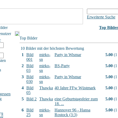
Erweiterte Suche
ilder
Top Bilde
enutzer
Top Bilder
:
10 Bilder mit der höchsten Bewertung
1
Bild
mirko-
Party in Wismar
5.00
(1
001
sn
sten
2
Bild
mirko-
BS-Party
5.00
(1
h
03
sn
3
Bild
mirko-
Party in Wismar
5.00
(1
030
sn
4
Bild
Thawka
40 Jahre FFw Wüstmark
5.00
(1
05
gessen
g
5
Bild 2
Thawka
eine Geburtstagsfeier zum
5.00
(1
18. ...
6
Bild
mirko-
Hannover 96 - Hansa
5.00
(1
25
sn
Rostock (3:3)