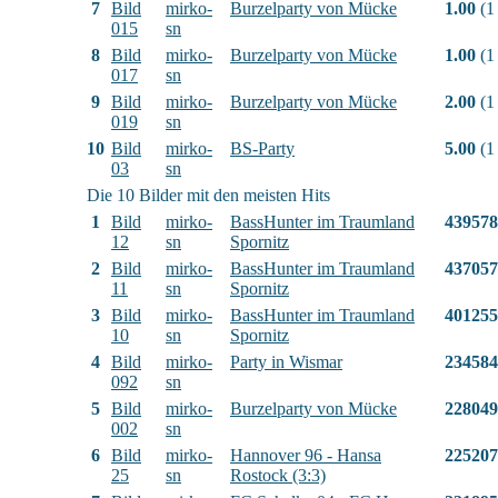
7
Bild
mirko-
Burzelparty von Mücke
1.00
(1
015
sn
8
Bild
mirko-
Burzelparty von Mücke
1.00
(1
017
sn
9
Bild
mirko-
Burzelparty von Mücke
2.00
(1
019
sn
10
Bild
mirko-
BS-Party
5.00
(1
03
sn
Die 10 Bilder mit den meisten Hits
1
Bild
mirko-
BassHunter im Traumland
439578
12
sn
Spornitz
2
Bild
mirko-
BassHunter im Traumland
437057
11
sn
Spornitz
3
Bild
mirko-
BassHunter im Traumland
401255
10
sn
Spornitz
4
Bild
mirko-
Party in Wismar
234584
092
sn
5
Bild
mirko-
Burzelparty von Mücke
228049
002
sn
6
Bild
mirko-
Hannover 96 - Hansa
225207
25
sn
Rostock (3:3)