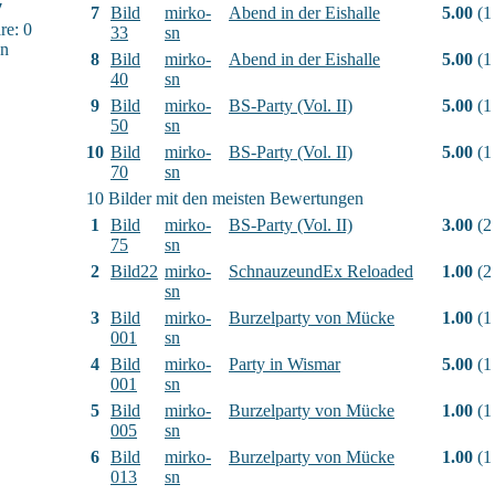
7
7
Bild
mirko-
Abend in der Eishalle
5.00
(1
e: 0
33
sn
sn
8
Bild
mirko-
Abend in der Eishalle
5.00
(1
40
sn
9
Bild
mirko-
BS-Party (Vol. II)
5.00
(1
50
sn
10
Bild
mirko-
BS-Party (Vol. II)
5.00
(1
70
sn
10 Bilder mit den meisten Bewertungen
1
Bild
mirko-
BS-Party (Vol. II)
3.00
(2
75
sn
2
Bild22
mirko-
SchnauzeundEx Reloaded
1.00
(2
sn
3
Bild
mirko-
Burzelparty von Mücke
1.00
(1
001
sn
4
Bild
mirko-
Party in Wismar
5.00
(1
001
sn
5
Bild
mirko-
Burzelparty von Mücke
1.00
(1
005
sn
6
Bild
mirko-
Burzelparty von Mücke
1.00
(1
013
sn