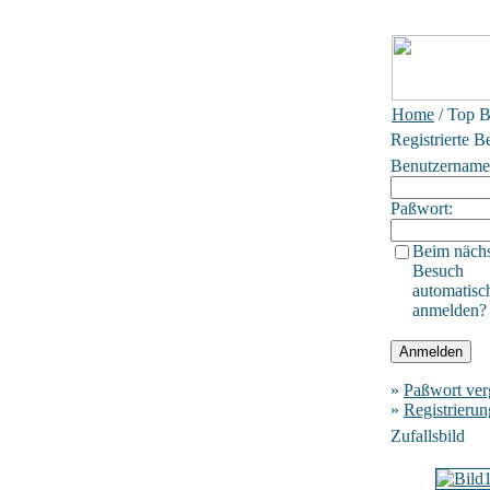
Home
/ Top B
Registrierte B
Benutzername
Paßwort:
Beim näch
Besuch
automatisc
anmelden?
»
Paßwort ver
»
Registrierun
Zufallsbild