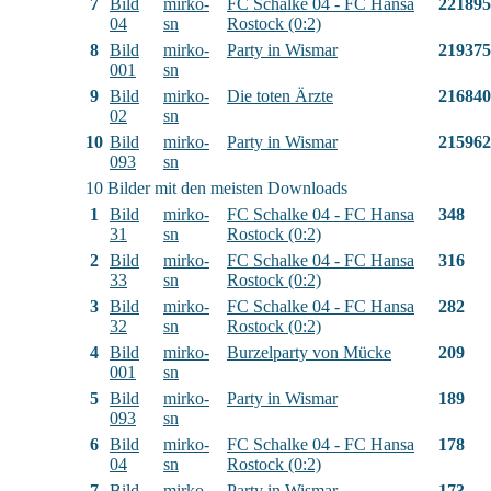
7
Bild
mirko-
FC Schalke 04 - FC Hansa
221895
04
sn
Rostock (0:2)
8
Bild
mirko-
Party in Wismar
219375
001
sn
9
Bild
mirko-
Die toten Ärzte
216840
02
sn
10
Bild
mirko-
Party in Wismar
215962
093
sn
10 Bilder mit den meisten Downloads
1
Bild
mirko-
FC Schalke 04 - FC Hansa
348
31
sn
Rostock (0:2)
2
Bild
mirko-
FC Schalke 04 - FC Hansa
316
33
sn
Rostock (0:2)
3
Bild
mirko-
FC Schalke 04 - FC Hansa
282
32
sn
Rostock (0:2)
4
Bild
mirko-
Burzelparty von Mücke
209
001
sn
5
Bild
mirko-
Party in Wismar
189
093
sn
6
Bild
mirko-
FC Schalke 04 - FC Hansa
178
04
sn
Rostock (0:2)
7
Bild
mirko-
Party in Wismar
173