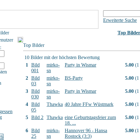
Erweiterte Suche
ilder
Top Bilde
enutzer
Top Bilder
:
10 Bilder mit der höchsten Bewertung
1
Bild
mirko-
Party in Wismar
5.00
(1
001
sn
sten
2
Bild
mirko-
BS-Party
5.00
(1
h
03
sn
3
Bild
mirko-
Party in Wismar
5.00
(1
030
sn
4
Bild
Thawka
40 Jahre FFw Wüstmark
5.00
(1
05
gessen
g
5
Bild 2
Thawka
eine Geburtstagsfeier zum
5.00
(1
18. ...
6
Bild
mirko-
Hannover 96 - Hansa
5.00
(1
25
sn
Rostock (3:3)