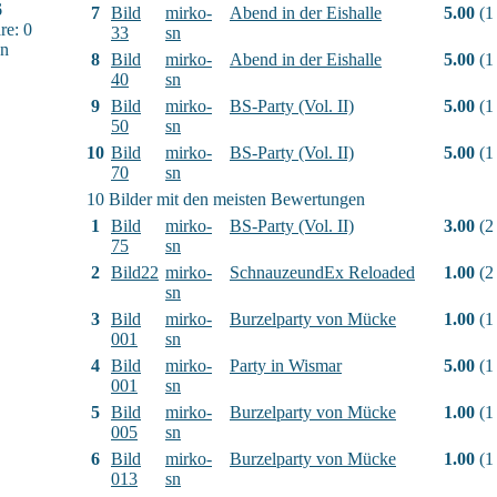
6
7
Bild
mirko-
Abend in der Eishalle
5.00
(1
e: 0
33
sn
sn
8
Bild
mirko-
Abend in der Eishalle
5.00
(1
40
sn
9
Bild
mirko-
BS-Party (Vol. II)
5.00
(1
50
sn
10
Bild
mirko-
BS-Party (Vol. II)
5.00
(1
70
sn
10 Bilder mit den meisten Bewertungen
1
Bild
mirko-
BS-Party (Vol. II)
3.00
(2
75
sn
2
Bild22
mirko-
SchnauzeundEx Reloaded
1.00
(2
sn
3
Bild
mirko-
Burzelparty von Mücke
1.00
(1
001
sn
4
Bild
mirko-
Party in Wismar
5.00
(1
001
sn
5
Bild
mirko-
Burzelparty von Mücke
1.00
(1
005
sn
6
Bild
mirko-
Burzelparty von Mücke
1.00
(1
013
sn