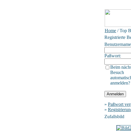
Home
/ Top B
Registrierte B
Benutzername
Paßwort:
Beim näch
Besuch
automatisc
anmelden?
»
Paßwort ver
»
Registrierun
Zufallsbild