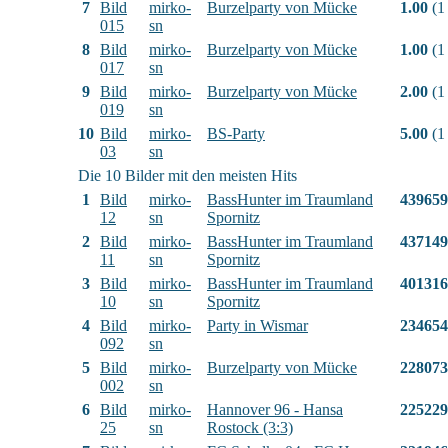
7
Bild
mirko-
Burzelparty von Mücke
1.00
(1
015
sn
8
Bild
mirko-
Burzelparty von Mücke
1.00
(1
017
sn
9
Bild
mirko-
Burzelparty von Mücke
2.00
(1
019
sn
10
Bild
mirko-
BS-Party
5.00
(1
03
sn
Die 10 Bilder mit den meisten Hits
1
Bild
mirko-
BassHunter im Traumland
439659
12
sn
Spornitz
2
Bild
mirko-
BassHunter im Traumland
437149
11
sn
Spornitz
3
Bild
mirko-
BassHunter im Traumland
401316
10
sn
Spornitz
4
Bild
mirko-
Party in Wismar
234654
092
sn
5
Bild
mirko-
Burzelparty von Mücke
228073
002
sn
6
Bild
mirko-
Hannover 96 - Hansa
225229
25
sn
Rostock (3:3)