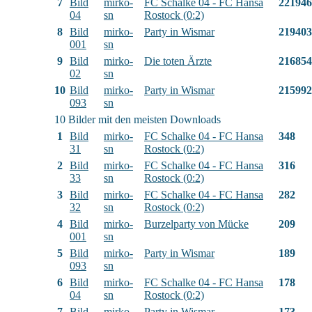
7
Bild
mirko-
FC Schalke 04 - FC Hansa
221946
04
sn
Rostock (0:2)
8
Bild
mirko-
Party in Wismar
219403
001
sn
9
Bild
mirko-
Die toten Ärzte
216854
02
sn
10
Bild
mirko-
Party in Wismar
215992
093
sn
10 Bilder mit den meisten Downloads
1
Bild
mirko-
FC Schalke 04 - FC Hansa
348
31
sn
Rostock (0:2)
2
Bild
mirko-
FC Schalke 04 - FC Hansa
316
33
sn
Rostock (0:2)
3
Bild
mirko-
FC Schalke 04 - FC Hansa
282
32
sn
Rostock (0:2)
4
Bild
mirko-
Burzelparty von Mücke
209
001
sn
5
Bild
mirko-
Party in Wismar
189
093
sn
6
Bild
mirko-
FC Schalke 04 - FC Hansa
178
04
sn
Rostock (0:2)
7
Bild
mirko-
Party in Wismar
173