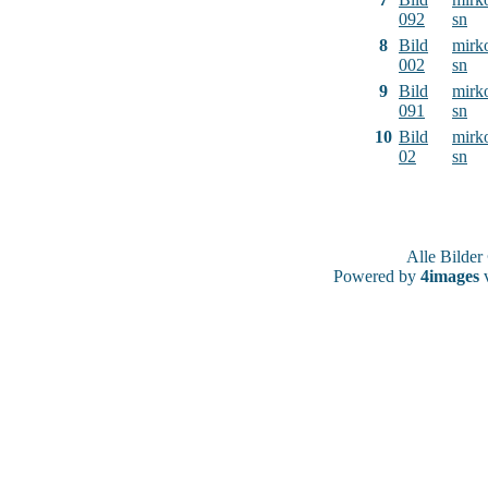
092
sn
8
Bild
mirk
002
sn
9
Bild
mirk
091
sn
10
Bild
mirk
02
sn
Alle Bilde
Powered by
4images
v