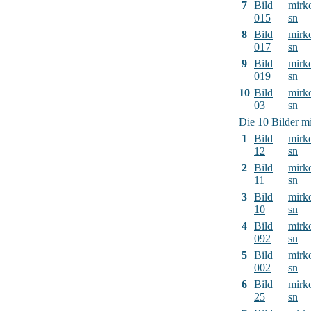
7
Bild
mirk
015
sn
8
Bild
mirk
017
sn
9
Bild
mirk
019
sn
10
Bild
mirk
03
sn
Die 10 Bilder mi
1
Bild
mirk
12
sn
2
Bild
mirk
11
sn
3
Bild
mirk
10
sn
4
Bild
mirk
092
sn
5
Bild
mirk
002
sn
6
Bild
mirk
25
sn