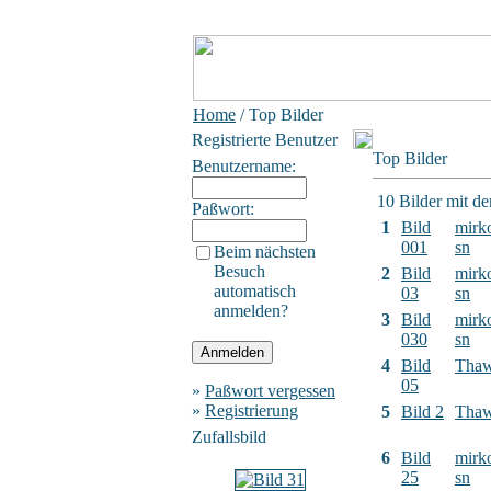
Home
/ Top Bilder
Registrierte Benutzer
Top Bilder
Benutzername:
10 Bilder mit d
Paßwort:
1
Bild
mirk
001
sn
Beim nächsten
Besuch
2
Bild
mirk
automatisch
03
sn
anmelden?
3
Bild
mirk
030
sn
4
Bild
Tha
05
»
Paßwort vergessen
»
Registrierung
5
Bild 2
Tha
Zufallsbild
6
Bild
mirk
25
sn