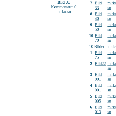
Bild 31
7
Bild
mirk
Kommentare: 0
33
sn
mirko-sn
8
Bild
mirk
40
sn
9
Bild
mirk
50
sn
10
Bild
mirk
70
sn
10 Bilder mit d
1
Bild
mirk
75
sn
2
Bild22
mirk
sn
3
Bild
mirk
001
sn
4
Bild
mirk
001
sn
5
Bild
mirk
005
sn
6
Bild
mirk
013
sn