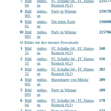
7
Bild
mirko-
FC Schalke 04 - FC Hansa
221577
04
sn
Rostock (0:2)
8
Bild
mirko-
Party in Wismar
219170
001
sn
9
Bild
mirko-
Die toten Ärzte
216698
02
sn
10
Bild
mirko-
Party in Wismar
215796
093
sn
10 Bilder mit den meisten Downloads
1
Bild
mirko-
FC Schalke 04 - FC Hansa
348
31
sn
Rostock (0:2)
2
Bild
mirko-
FC Schalke 04 - FC Hansa
316
33
sn
Rostock (0:2)
3
Bild
mirko-
FC Schalke 04 - FC Hansa
282
32
sn
Rostock (0:2)
4
Bild
mirko-
Burzelparty von Mücke
209
001
sn
5
Bild
mirko-
Party in Wismar
189
093
sn
6
Bild
mirko-
FC Schalke 04 - FC Hansa
178
04
sn
Rostock (0:2)
7
Bild
mirko-
Party in Wismar
173