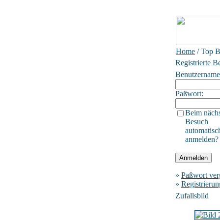
Home
/ Top B
Registrierte B
Benutzername
Paßwort:
Beim näch
Besuch
automatisc
anmelden?
»
Paßwort ver
»
Registrierun
Zufallsbild