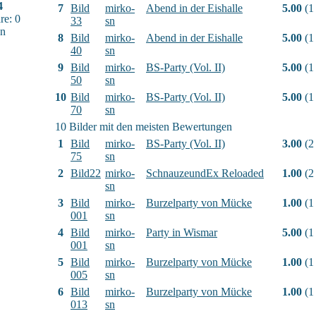
4
7
Bild
mirko-
Abend in der Eishalle
5.00
(1
e: 0
33
sn
sn
8
Bild
mirko-
Abend in der Eishalle
5.00
(1
40
sn
9
Bild
mirko-
BS-Party (Vol. II)
5.00
(1
50
sn
10
Bild
mirko-
BS-Party (Vol. II)
5.00
(1
70
sn
10 Bilder mit den meisten Bewertungen
1
Bild
mirko-
BS-Party (Vol. II)
3.00
(2
75
sn
2
Bild22
mirko-
SchnauzeundEx Reloaded
1.00
(2
sn
3
Bild
mirko-
Burzelparty von Mücke
1.00
(1
001
sn
4
Bild
mirko-
Party in Wismar
5.00
(1
001
sn
5
Bild
mirko-
Burzelparty von Mücke
1.00
(1
005
sn
6
Bild
mirko-
Burzelparty von Mücke
1.00
(1
013
sn