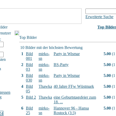
Erweiterte Suche
ilder
Top Bilde
enutzer
Top Bilder
:
10 Bilder mit der höchsten Bewertung
1
Bild
mirko-
Party in Wismar
5.00
(1
001
sn
sten
2
Bild
mirko-
BS-Party
5.00
(1
h
03
sn
3
Bild
mirko-
Party in Wismar
5.00
(1
030
sn
4
Bild
Thawka
40 Jahre FFw Wüstmark
5.00
(1
05
gessen
g
5
Bild 2
Thawka
eine Geburtstagsfeier zum
5.00
(1
18. ...
6
Bild
mirko-
Hannover 96 - Hansa
5.00
(1
25
sn
Rostock (3:3)