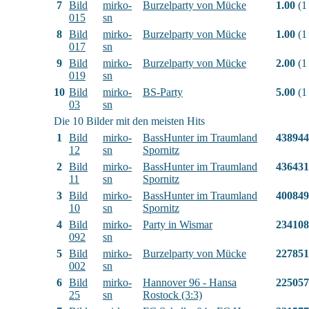
7
Bild
mirko-
Burzelparty von Mücke
1.00
(1
015
sn
8
Bild
mirko-
Burzelparty von Mücke
1.00
(1
017
sn
9
Bild
mirko-
Burzelparty von Mücke
2.00
(1
019
sn
10
Bild
mirko-
BS-Party
5.00
(1
03
sn
Die 10 Bilder mit den meisten Hits
1
Bild
mirko-
BassHunter im Traumland
438944
12
sn
Spornitz
2
Bild
mirko-
BassHunter im Traumland
436431
11
sn
Spornitz
3
Bild
mirko-
BassHunter im Traumland
400849
10
sn
Spornitz
4
Bild
mirko-
Party in Wismar
234108
092
sn
5
Bild
mirko-
Burzelparty von Mücke
227851
002
sn
6
Bild
mirko-
Hannover 96 - Hansa
225057
25
sn
Rostock (3:3)