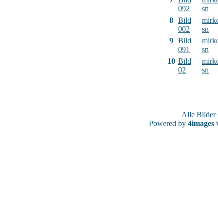
092
sn
8
Bild
mirk
002
sn
9
Bild
mirk
091
sn
10
Bild
mirk
02
sn
Alle Bilde
Powered by
4images
v