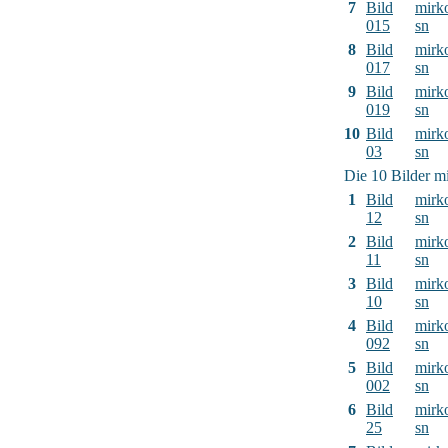
7
Bild
mirk
015
sn
8
Bild
mirk
017
sn
9
Bild
mirk
019
sn
10
Bild
mirk
03
sn
Die 10 Bilder mi
1
Bild
mirk
12
sn
2
Bild
mirk
11
sn
3
Bild
mirk
10
sn
4
Bild
mirk
092
sn
5
Bild
mirk
002
sn
6
Bild
mirk
25
sn