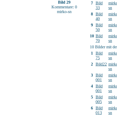
Bild 29
7
Bild
mirk
Kommentare: 0
33
sn
mirko-sn
8
Bild
mirk
40
sn
9
Bild
mirk
50
sn
10
Bild
mirk
70
sn
10 Bilder mit d
1
Bild
mirk
75
sn
2
Bild22
mirk
sn
3
Bild
mirk
001
sn
4
Bild
mirk
001
sn
5
Bild
mirk
005
sn
6
Bild
mirk
013
sn