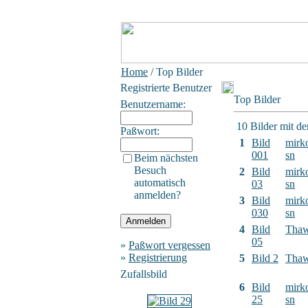
Home
/ Top Bilder
Registrierte Benutzer
Top Bilder
Benutzername:
10 Bilder mit d
Paßwort:
1
Bild
mirk
001
sn
Beim nächsten
Besuch
2
Bild
mirk
automatisch
03
sn
anmelden?
3
Bild
mirk
030
sn
4
Bild
Tha
05
»
Paßwort vergessen
»
Registrierung
5
Bild 2
Tha
Zufallsbild
6
Bild
mirk
25
sn