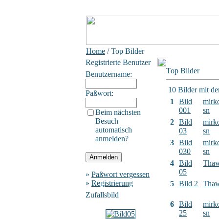
Home
/ Top Bilder
Registrierte Benutzer
Top Bilder
Benutzername:
10 Bilder mit d
Paßwort:
1
Bild
mirk
001
sn
Beim nächsten
Besuch
2
Bild
mirk
automatisch
03
sn
anmelden?
3
Bild
mirk
030
sn
4
Bild
Tha
05
»
Paßwort vergessen
»
Registrierung
5
Bild 2
Tha
Zufallsbild
6
Bild
mirk
25
sn