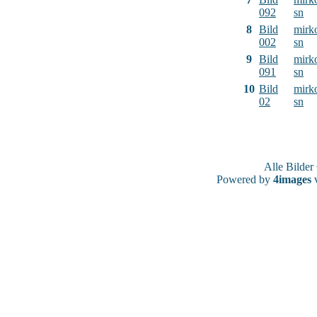
092
sn
8
Bild
mirk
002
sn
9
Bild
mirk
091
sn
10
Bild
mirk
02
sn
Alle Bilde
Powered by
4images
v