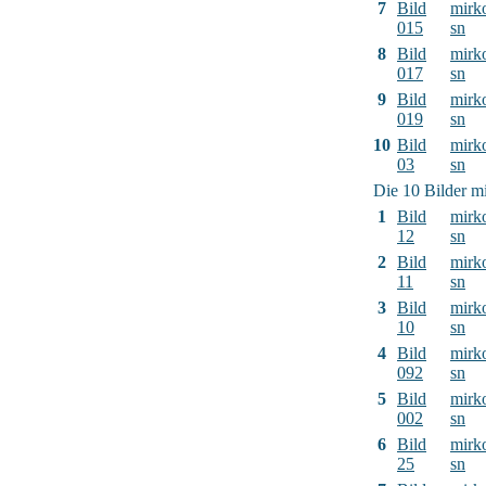
7
Bild
mirk
015
sn
8
Bild
mirk
017
sn
9
Bild
mirk
019
sn
10
Bild
mirk
03
sn
Die 10 Bilder mi
1
Bild
mirk
12
sn
2
Bild
mirk
11
sn
3
Bild
mirk
10
sn
4
Bild
mirk
092
sn
5
Bild
mirk
002
sn
6
Bild
mirk
25
sn