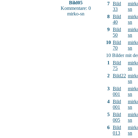
Bild05
7
Bild
mirk
Kommentare: 0
33
sn
mirko-sn
8
Bild
mirk
40
sn
9
Bild
mirk
50
sn
10
Bild
mirk
70
sn
10 Bilder mit d
1
Bild
mirk
75
sn
2
Bild22
mirk
sn
3
Bild
mirk
001
sn
4
Bild
mirk
001
sn
5
Bild
mirk
005
sn
6
Bild
mirk
013
sn