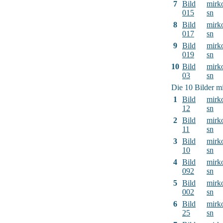
7
Bild
mirk
015
sn
8
Bild
mirk
017
sn
9
Bild
mirk
019
sn
10
Bild
mirk
03
sn
Die 10 Bilder mi
1
Bild
mirk
12
sn
2
Bild
mirk
11
sn
3
Bild
mirk
10
sn
4
Bild
mirk
092
sn
5
Bild
mirk
002
sn
6
Bild
mirk
25
sn