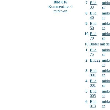
Bild 016
7
Bild
mirk
Kommentare: 0
33
sn
mirko-sn
8
Bild
mirk
40
sn
9
Bild
mirk
50
sn
10
Bild
mirk
70
sn
10 Bilder mit d
1
Bild
mirk
75
sn
2
Bild22
mirk
sn
3
Bild
mirk
001
sn
4
Bild
mirk
001
sn
5
Bild
mirk
005
sn
6
Bild
mirk
013
sn