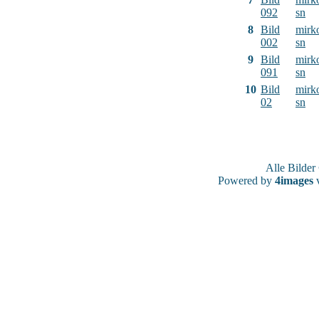
092
sn
8
Bild
mirk
002
sn
9
Bild
mirk
091
sn
10
Bild
mirk
02
sn
Alle Bilde
Powered by
4images
v