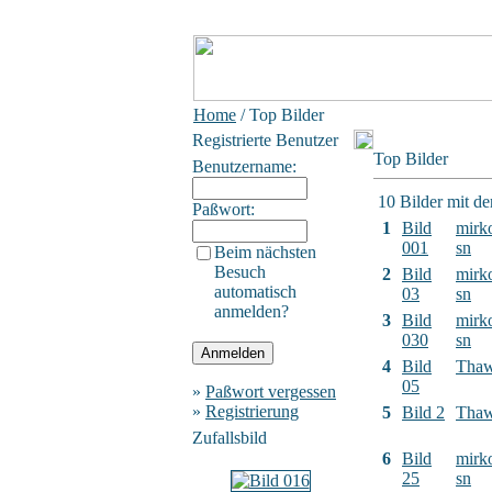
Home
/ Top Bilder
Registrierte Benutzer
Top Bilder
Benutzername:
10 Bilder mit d
Paßwort:
1
Bild
mirk
001
sn
Beim nächsten
Besuch
2
Bild
mirk
automatisch
03
sn
anmelden?
3
Bild
mirk
030
sn
4
Bild
Tha
05
»
Paßwort vergessen
»
Registrierung
5
Bild 2
Tha
Zufallsbild
6
Bild
mirk
25
sn