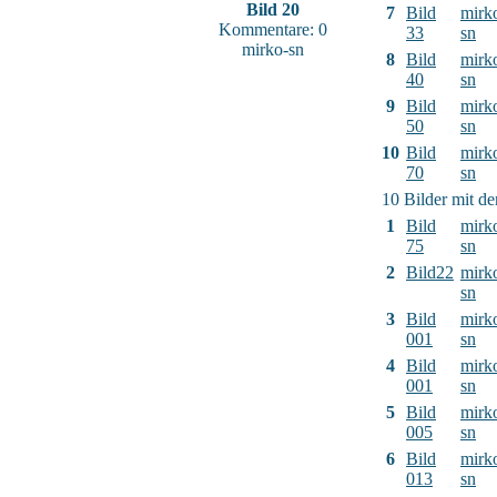
Bild 20
7
Bild
mirk
Kommentare: 0
33
sn
mirko-sn
8
Bild
mirk
40
sn
9
Bild
mirk
50
sn
10
Bild
mirk
70
sn
10 Bilder mit d
1
Bild
mirk
75
sn
2
Bild22
mirk
sn
3
Bild
mirk
001
sn
4
Bild
mirk
001
sn
5
Bild
mirk
005
sn
6
Bild
mirk
013
sn