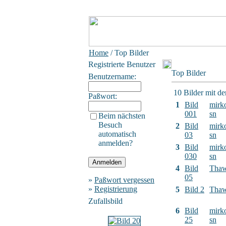
Home
/ Top Bilder
Registrierte Benutzer
Top Bilder
Benutzername:
10 Bilder mit d
Paßwort:
1
Bild
mirk
001
sn
Beim nächsten
Besuch
2
Bild
mirk
automatisch
03
sn
anmelden?
3
Bild
mirk
030
sn
4
Bild
Tha
05
»
Paßwort vergessen
»
Registrierung
5
Bild 2
Tha
Zufallsbild
6
Bild
mirk
25
sn