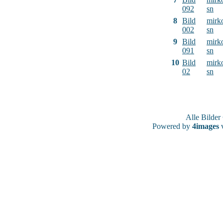
092
sn
8
Bild
mirk
002
sn
9
Bild
mirk
091
sn
10
Bild
mirk
02
sn
Alle Bilde
Powered by
4images
v