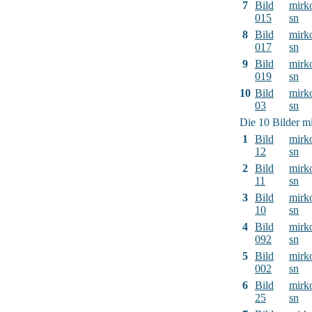
7
Bild
mirk
015
sn
8
Bild
mirk
017
sn
9
Bild
mirk
019
sn
10
Bild
mirk
03
sn
Die 10 Bilder mi
1
Bild
mirk
12
sn
2
Bild
mirk
11
sn
3
Bild
mirk
10
sn
4
Bild
mirk
092
sn
5
Bild
mirk
002
sn
6
Bild
mirk
25
sn